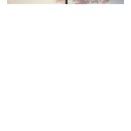
Articles récents
Tombez sous le charme de la ville de
Valladolid dans le Yucatán au Mexique grâce
au voyage éthique
Rencontrer les gauchos en Argentine grâce
au tourisme vert