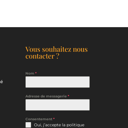
Vous souhaitez nous
contacter ?
Nom
*
té
Adresse de messagerie
*
Consentement
*
Oui, j’accepte la
politique