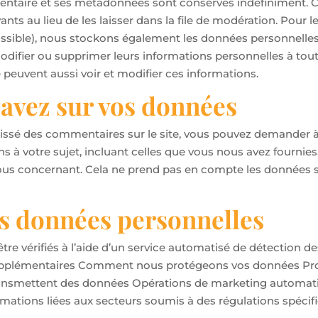
entaire et ses métadonnées sont conservés indéfiniment. C
au lieu de les laisser dans la file de modération. Pour les u
 possible), nous stockons également les données personnelles 
r, modifier ou supprimer leurs informations personnelles à t
te peuvent aussi voir et modifier ces informations.
 avez sur vos données
aissé des commentaires sur le site, vous pouvez demander à 
 à votre sujet, incluant celles que vous nous avez fourni
us concernant. Cela ne prend pas en compte les données st
s données personnelles
re vérifiés à l’aide d’un service automatisé de détection d
upplémentaires Comment nous protégeons vos données Pro
ransmettent des données Opérations de marketing automatisé 
mations liées aux secteurs soumis à des régulations spécif