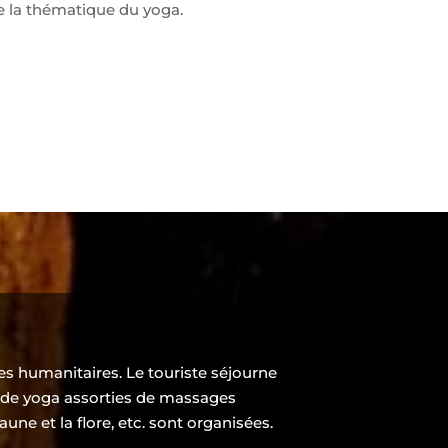
e la thématique du yoga.
s humanitaires. Le touriste séjourne
ces de yoga assorties de massages
une et la flore, etc. sont organisées.