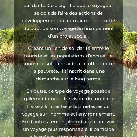
solidarité. Cela signifie que le voyageur
se doit de faire des actions de
développement ou consacrer une partie
du coût de son voyage au financement
d’un projet social.
Créant un lien de solidarité entre le
touriste et les populations d’accueil, le
tourisme solidaire aide à la lutte contre
la pauvreté. Il s’inscrit dans une
démarche sur le long terme.
En outre, ce type de voyage possède
également une autre vision du tourisme.
Il vise à limiter les effets néfastes du
voyage sur l’homme et l’environnement.
En d’autres termes, il tend à promouvoir
un voyage plus responsable. Il participe
à la préservation des patrimoines